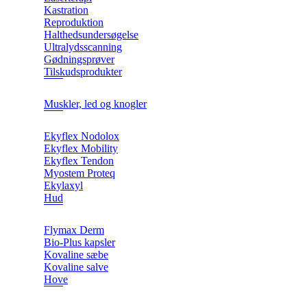
Kastration
Reproduktion
Halthedsundersøgelse
Ultralydsscanning
Gødningsprøver
Tilskudsprodukter
Muskler, led og knogler
Ekyflex Nodolox
Ekyflex Mobility
Ekyflex Tendon
Myostem Proteq
Ekylaxyl
Hud
Flymax Derm
Bio-Plus kapsler
Kovaline sæbe
Kovaline salve
Hove