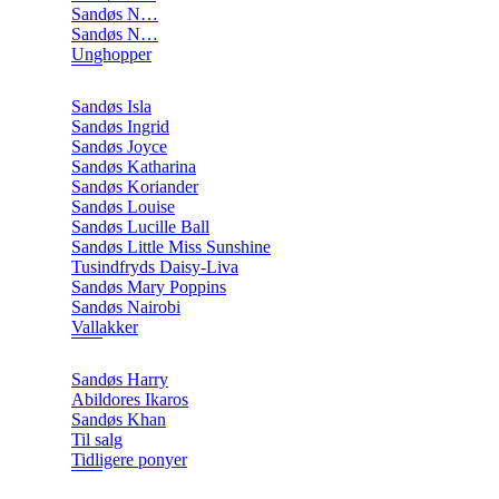
Sandøs N…
Sandøs N…
Unghopper
Sandøs Isla
Sandøs Ingrid
Sandøs Joyce
Sandøs Katharina
Sandøs Koriander
Sandøs Louise
Sandøs Lucille Ball
Sandøs Little Miss Sunshine
Tusindfryds Daisy-Liva
Sandøs Mary Poppins
Sandøs Nairobi
Vallakker
Sandøs Harry
Abildores Ikaros
Sandøs Khan
Til salg
Tidligere ponyer