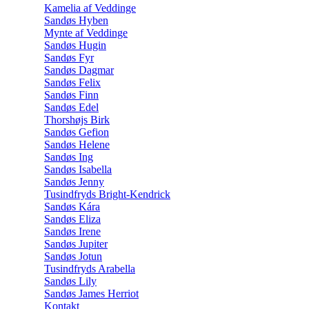
Kamelia af Veddinge
Sandøs Hyben
Mynte af Veddinge
Sandøs Hugin
Sandøs Fyr
Sandøs Dagmar
Sandøs Felix
Sandøs Finn
Sandøs Edel
Thorshøjs Birk
Sandøs Gefion
Sandøs Helene
Sandøs Ing
Sandøs Isabella
Sandøs Jenny
Tusindfryds Bright-Kendrick
Sandøs Kára
Sandøs Eliza
Sandøs Irene
Sandøs Jupiter
Sandøs Jotun
Tusindfryds Arabella
Sandøs Lily
Sandøs James Herriot
Kontakt