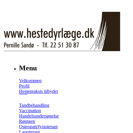
Menu
Velkommen
Profil
Hestepraksis tilbyder
Tandbehandling
Vaccination
Handelsundersøgelse
Røntgen
Osteopati/fysioterapi
Laserterapi