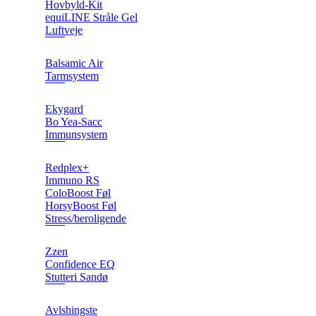
Hovbyld-Kit
equiLINE Stråle Gel
Luftveje
Balsamic Air
Tarmsystem
Ekygard
Bo Yea-Sacc
Immunsystem
Redplex+
Immuno RS
ColoBoost Føl
HorsyBoost Føl
Stress/beroligende
Zzen
Confidence EQ
Stutteri Sandø
Avlshingste