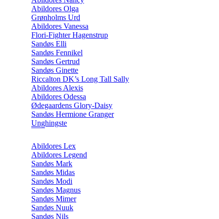
Abildores Olga
Grønholms Urd
Abildores Vanessa
Flori-Fighter Hagenstrup
Sandøs Elli
Sandøs Fennikel
Sandøs Gertrud
Sandøs Ginette
Riccalton DK’s Long Tall Sally
Abildores Alexis
Abildores Odessa
Ødegaardens Glory-Daisy
Sandøs Hermione Granger
Unghingste
Abildores Lex
Abildores Legend
Sandøs Mark
Sandøs Midas
Sandøs Modi
Sandøs Magnus
Sandøs Mimer
Sandøs Nuuk
Sandøs Nils