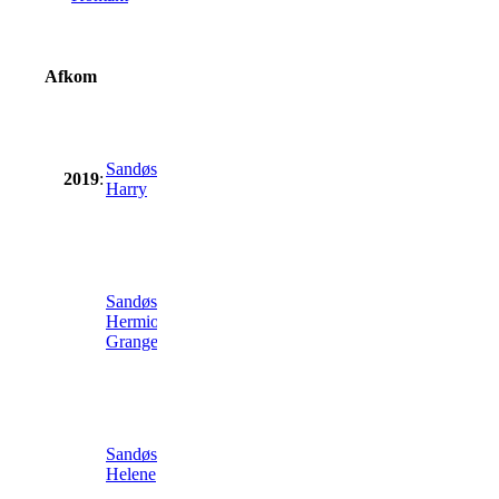
Afkom
M:
Abildores
Nancy S
Sandøs
2019
:
Hingst
3267
(e.
Harry
Southley
Bilberry
AE0629)
M:
Flori-
Fighter
Sandøs
Hagenstrup
Hermione
Hoppe
S 6070
(e.
Granger
Sedgehill
Onyx SH
611)
M:
Abildores
Olga S
Sandøs
Hoppe
3022
(e.
Helene
Southley