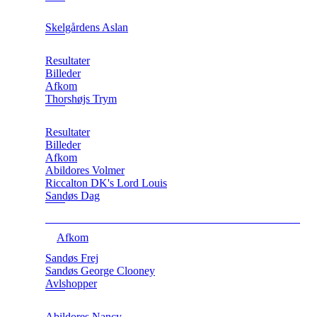
Skelgårdens Aslan
Resultater
Billeder
Afkom
Thorshøjs Trym
Resultater
Billeder
Afkom
Abildores Volmer
Riccalton DK's Lord Louis
Sandøs Dag
Afkom
Sandøs Frej
Sandøs George Clooney
Avlshopper
Abildores Nancy