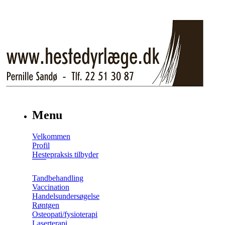
Menu
Velkommen
Profil
Hestepraksis tilbyder
Tandbehandling
Vaccination
Handelsundersøgelse
Røntgen
Osteopati/fysioterapi
Laserterapi