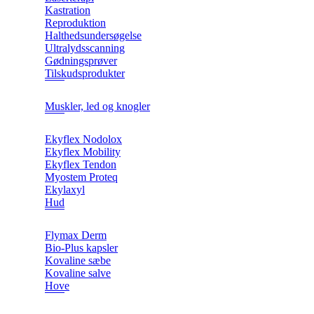
Kastration
Reproduktion
Halthedsundersøgelse
Ultralydsscanning
Gødningsprøver
Tilskudsprodukter
Muskler, led og knogler
Ekyflex Nodolox
Ekyflex Mobility
Ekyflex Tendon
Myostem Proteq
Ekylaxyl
Hud
Flymax Derm
Bio-Plus kapsler
Kovaline sæbe
Kovaline salve
Hove