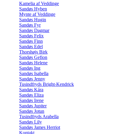
Kamelia af Veddinge
Sandøs Hyben
Mynte af Veddinge
Sandøs Hugin
Sandøs Fyr
Sandøs Dagmar
Sandøs Felix
Sandøs Finn
Sandøs Edel
Thorshøjs Birk
Sandøs Gefion
Sandøs Helene
Sandøs Ing
Sandøs Isabella
Sandøs Jenny
Tusindfryds Bright-Kendrick
Sandøs Kára
Sandøs Eliza
Sandøs Irene
Sandøs Jupiter
Sandøs Jotun
Tusindfryds Arabella
Sandøs Lily
Sandøs James Herriot
Kontakt