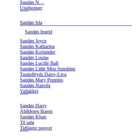
Sandøs N…
Unghopper
Sandøs Isla
Sandøs Ingrid
Sandøs Joyce
Sandøs Katharina
Sandøs Koriander
Sandøs Louise
Sandøs Lucille Ball
Sandøs Little Miss Sunshine
Tusindfryds Daisy-Liva
Sandøs Mary Poppins
Sandøs Nairobi
Vallakker
Sandøs Harry
Abildores Ikaros
Sandøs Khan
Til salg
Tidligere ponyer