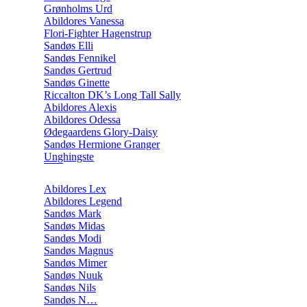
Grønholms Urd
Abildores Vanessa
Flori-Fighter Hagenstrup
Sandøs Elli
Sandøs Fennikel
Sandøs Gertrud
Sandøs Ginette
Riccalton DK’s Long Tall Sally
Abildores Alexis
Abildores Odessa
Ødegaardens Glory-Daisy
Sandøs Hermione Granger
Unghingste
Abildores Lex
Abildores Legend
Sandøs Mark
Sandøs Midas
Sandøs Modi
Sandøs Magnus
Sandøs Mimer
Sandøs Nuuk
Sandøs Nils
Sandøs N…