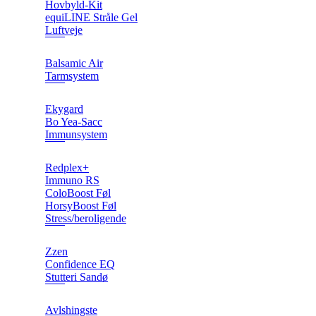
Hovbyld-Kit
equiLINE Stråle Gel
Luftveje
Balsamic Air
Tarmsystem
Ekygard
Bo Yea-Sacc
Immunsystem
Redplex+
Immuno RS
ColoBoost Føl
HorsyBoost Føl
Stress/beroligende
Zzen
Confidence EQ
Stutteri Sandø
Avlshingste