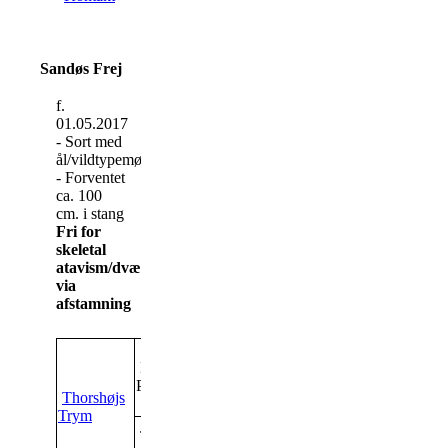
Sandøs Frej
f.
01.05.2017
- Sort med
ål/vildtypemønster
- Forventet
ca. 100
cm. i stang
Fri for
skeletal
atavism/dværgvækst
via
afstamning
Waulkmill
Shian
Bergeruds
Polo
Pearl of
Thorshøjs
Methven
Trym
Smevallens
Thorshøjs
Bolero