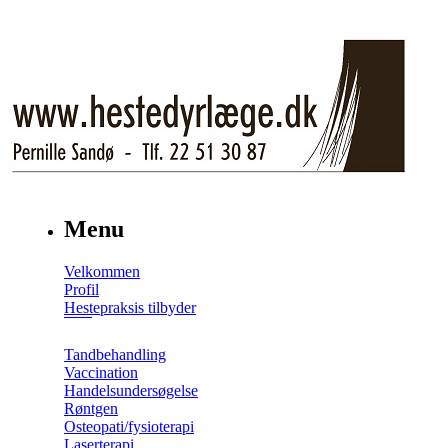
Menu
Velkommen
Profil
Hestepraksis tilbyder
Tandbehandling
Vaccination
Handelsundersøgelse
Røntgen
Osteopati/fysioterapi
Laserterapi