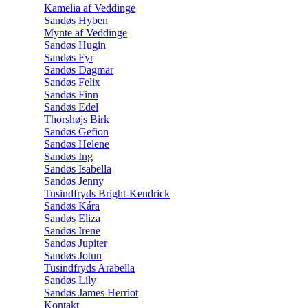
Kamelia af Veddinge
Sandøs Hyben
Mynte af Veddinge
Sandøs Hugin
Sandøs Fyr
Sandøs Dagmar
Sandøs Felix
Sandøs Finn
Sandøs Edel
Thorshøjs Birk
Sandøs Gefion
Sandøs Helene
Sandøs Ing
Sandøs Isabella
Sandøs Jenny
Tusindfryds Bright-Kendrick
Sandøs Kára
Sandøs Eliza
Sandøs Irene
Sandøs Jupiter
Sandøs Jotun
Tusindfryds Arabella
Sandøs Lily
Sandøs James Herriot
Kontakt