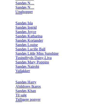
Sandøs N…
Sandøs N…
Unghopper
Sandøs Isla
Sandøs Ingrid
Sandøs Joyce
Sandøs Katharina
Sandøs Koriander
Sandøs Louise
Sandøs Lucille Ball
Sandøs Little Miss Sunshine
Tusindfryds Daisy-Liva
Sandøs Mary Poppins
Sandøs Nairobi
Vallakker
Sandøs Harry
Abildores Ikaros
Sandøs Khan
Til salg
Tidligere ponyer