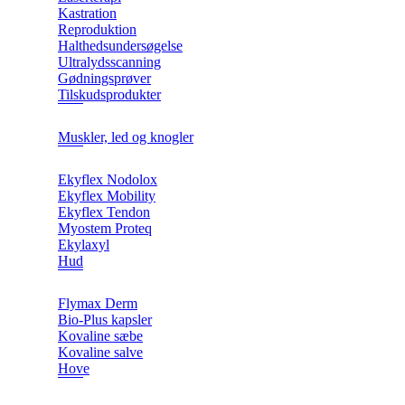
Kastration
Reproduktion
Halthedsundersøgelse
Ultralydsscanning
Gødningsprøver
Tilskudsprodukter
Muskler, led og knogler
Ekyflex Nodolox
Ekyflex Mobility
Ekyflex Tendon
Myostem Proteq
Ekylaxyl
Hud
Flymax Derm
Bio-Plus kapsler
Kovaline sæbe
Kovaline salve
Hove