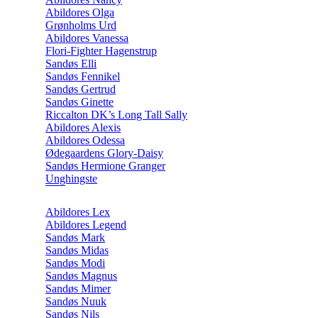
Abildores Olga
Grønholms Urd
Abildores Vanessa
Flori-Fighter Hagenstrup
Sandøs Elli
Sandøs Fennikel
Sandøs Gertrud
Sandøs Ginette
Riccalton DK’s Long Tall Sally
Abildores Alexis
Abildores Odessa
Ødegaardens Glory-Daisy
Sandøs Hermione Granger
Unghingste
Abildores Lex
Abildores Legend
Sandøs Mark
Sandøs Midas
Sandøs Modi
Sandøs Magnus
Sandøs Mimer
Sandøs Nuuk
Sandøs Nils