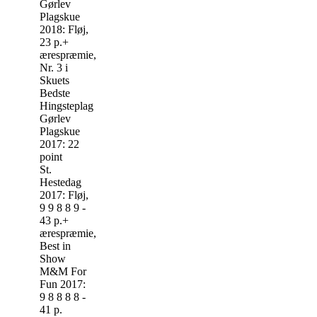
Gørlev
Plagskue
2018: Fløj,
23 p.+
ærespræmie,
Nr. 3 i
Skuets
Bedste
Hingsteplag
Gørlev
Plagskue
2017: 22
point
St.
Hestedag
2017: Fløj,
9 9 8 8 9 -
43 p.+
ærespræmie,
Best in
Show
M&M For
Fun 2017:
9 8 8 8 8 -
41 p.