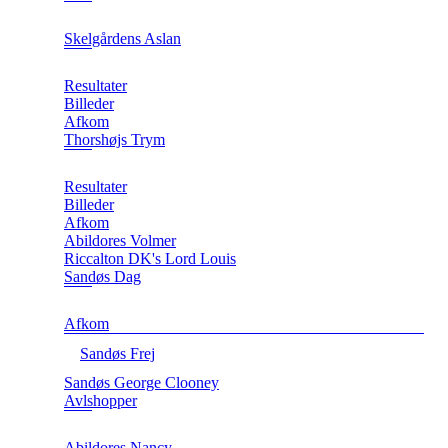
Skelgårdens Aslan
Resultater
Billeder
Afkom
Thorshøjs Trym
Resultater
Billeder
Afkom
Abildores Volmer
Riccalton DK's Lord Louis
Sandøs Dag
Afkom
Sandøs Frej
Sandøs George Clooney
Avlshopper
Abildores Nancy