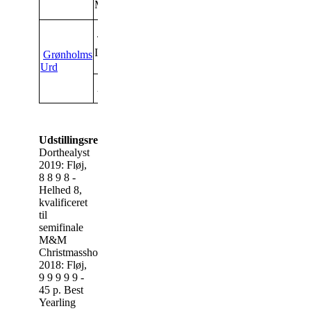
Menja
Abildores Ellis
Furie v.d.
Schaapskooi
Tranegildes
Ivanho
Bella
Grønholms
Tranegilde
Urd
Lunik
Ann
Annette DN
Udstillingsresultater:
Dorthealyst
2019: Fløj,
8 8 9 8 -
Helhed 8,
kvalificeret
til
semifinale
M&M
Christmasshow
2018: Fløj,
9 9 9 9 9 -
45 p. Best
Yearling