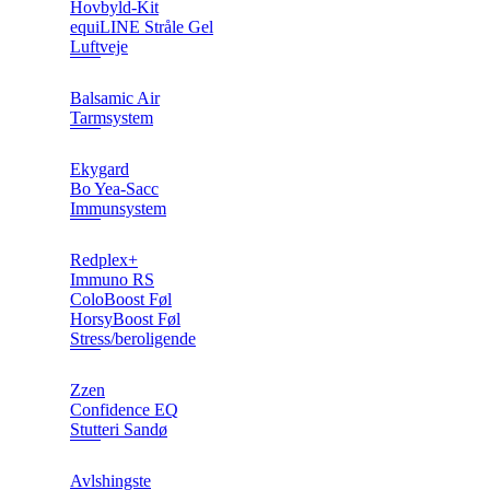
Hovbyld-Kit
equiLINE Stråle Gel
Luftveje
Balsamic Air
Tarmsystem
Ekygard
Bo Yea-Sacc
Immunsystem
Redplex+
Immuno RS
ColoBoost Føl
HorsyBoost Føl
Stress/beroligende
Zzen
Confidence EQ
Stutteri Sandø
Avlshingste