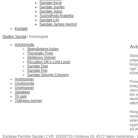
Sandøs Irene
Sandøs Jupiter
Sandøs Jotun
Tusindfryds Arabella
Sandøs Lily
Sandøs James Herriot
Kontakt
Stutteri Sandø
/ Avlshingste
Avlshingste
Avl
Skelgårdens Aslan
Thorshøjs Trym
Skel
Abildores Volmer
udga
Riccalton DK's Lord Louis
hing
Sandøs Dag
uge 
Sandøs Frej
hånd
Sandøs George Clooney
Avlshopper
Pris
Unghingste
dræg
Unghopper
uten
Vallakker
der 
Til salg
skul
Tidligere ponyer
efte
Hings
opsta
vete
sygd
på d
Dyrlæge Pernille Sandø | CVR: 35059733 | Kirkevej 26, 4572 Nørre Asmindrup - D