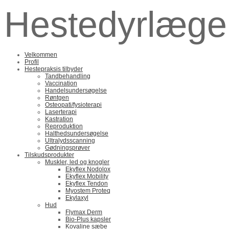
Hestedyrlæge
Velkommen
Profil
Hestepraksis tilbyder
Tandbehandling
Vaccination
Handelsundersøgelse
Røntgen
Osteopati/fysioterapi
Laserterapi
Kastration
Reproduktion
Halthedsundersøgelse
Ultralydsscanning
Gødningsprøver
Tilskudsprodukter
Muskler, led og knogler
Ekyflex Nodolox
Ekyflex Mobility
Ekyflex Tendon
Myostem Proteq
Ekylaxyl
Hud
Flymax Derm
Bio-Plus kapsler
Kovaline sæbe