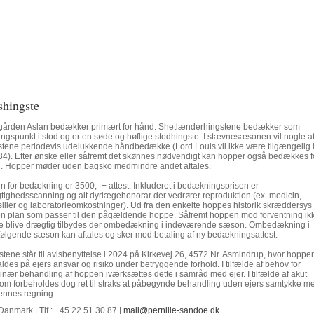
shingste
gården Aslan bedækker primært for hånd. Shetlænderhingstene bedækker som
ngspunkt i stod og er en søde og høflige stodhingste. I stævnesæsonen vil nogle a
stene periodevis udelukkende håndbedække (Lord Louis vil ikke være tilgængelig 
34). Efter ønske eller såfremt det skønnes nødvendigt kan hopper også bedækkes f
. Hopper møder uden bagsko medmindre andet aftales.
en for bedækning er 3500,- + attest. Inkluderet i bedækningsprisen er
tighedsscanning og alt dyrlægehonorar der vedrører reproduktion (ex. medicin,
silier og laboratorieomkostninger). Ud fra den enkelte hoppes historik skræddersys
en plan som passer til den pågældende hoppe. Såfremt hoppen mod forventning ik
le blive drægtig tilbydes der ombedækning i indeværende sæson. Ombedækning i
rfølgende sæson kan aftales og sker mod betaling af ny bedækningsattest.
tene står til avlsbenyttelse i 2024 på Kirkevej 26, 4572 Nr. Asmindrup, hvor hopper
ldes på ejers ansvar og risiko under betryggende forhold. I tilfælde af behov for
rinær behandling af hoppen iværksættes dette i samråd med ejer. I tilfælde af akut
om forbeholdes dog ret til straks at påbegynde behandling uden ejers samtykke m
ennes regning.
anmark | Tlf.: +45 22 51 30 87 |
mail@pernille-sandoe.dk