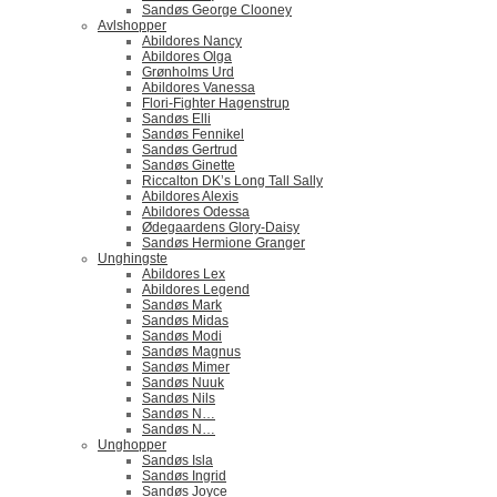
Sandøs George Clooney
Avlshopper
Abildores Nancy
Abildores Olga
Grønholms Urd
Abildores Vanessa
Flori-Fighter Hagenstrup
Sandøs Elli
Sandøs Fennikel
Sandøs Gertrud
Sandøs Ginette
Riccalton DK’s Long Tall Sally
Abildores Alexis
Abildores Odessa
Ødegaardens Glory-Daisy
Sandøs Hermione Granger
Unghingste
Abildores Lex
Abildores Legend
Sandøs Mark
Sandøs Midas
Sandøs Modi
Sandøs Magnus
Sandøs Mimer
Sandøs Nuuk
Sandøs Nils
Sandøs N…
Sandøs N…
Unghopper
Sandøs Isla
Sandøs Ingrid
Sandøs Joyce