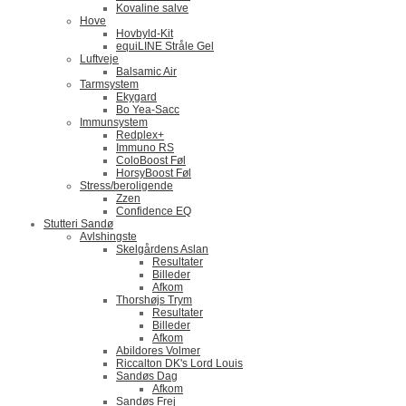
Kovaline salve
Hove
Hovbyld-Kit
equiLINE Stråle Gel
Luftveje
Balsamic Air
Tarmsystem
Ekygard
Bo Yea-Sacc
Immunsystem
Redplex+
Immuno RS
ColoBoost Føl
HorsyBoost Føl
Stress/beroligende
Zzen
Confidence EQ
Stutteri Sandø
Avlshingste
Skelgårdens Aslan
Resultater
Billeder
Afkom
Thorshøjs Trym
Resultater
Billeder
Afkom
Abildores Volmer
Riccalton DK's Lord Louis
Sandøs Dag
Afkom
Sandøs Frej