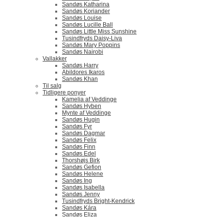
Sandøs Katharina
Sandøs Koriander
Sandøs Louise
Sandøs Lucille Ball
Sandøs Little Miss Sunshine
Tusindfryds Daisy-Liva
Sandøs Mary Poppins
Sandøs Nairobi
Vallakker
Sandøs Harry
Abildores Ikaros
Sandøs Khan
Til salg
Tidligere ponyer
Kamelia af Veddinge
Sandøs Hyben
Mynte af Veddinge
Sandøs Hugin
Sandøs Fyr
Sandøs Dagmar
Sandøs Felix
Sandøs Finn
Sandøs Edel
Thorshøjs Birk
Sandøs Gefion
Sandøs Helene
Sandøs Ing
Sandøs Isabella
Sandøs Jenny
Tusindfryds Bright-Kendrick
Sandøs Kára
Sandøs Eliza